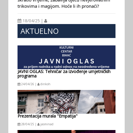
trikovima i magijom. Hoće li ih pronaći?
18/04/25 |
AKTUELNO
JAVNI OGLAS: Tehničar za izvođenje umjetničkih
programa
24/04/26 |
dinkoh
Prezentacija murala "Empatija"
28/04/25 |
jasminad