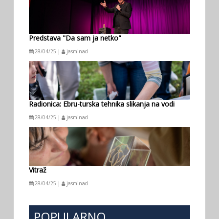
Predstava "Da sam ja netko"
28/04/25 |
jasminad
Radionica: Ebru-turska tehnika slikanja na vodi
28/04/25 |
jasminad
Vitraž
28/04/25 |
jasminad
POPULARNO