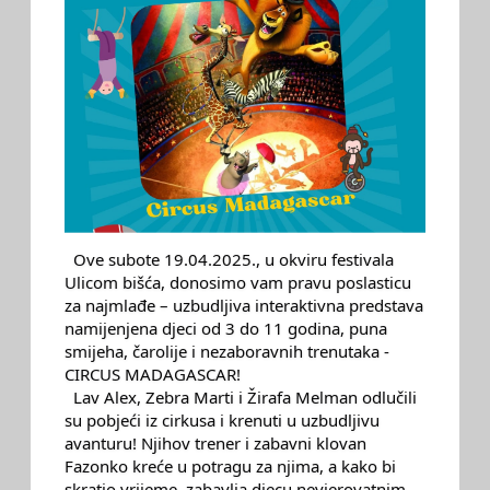
Ove subote 19.04.2025., u okviru festivala
Ulicom bišća, donosimo vam pravu poslasticu
za najmlađe – uzbudljiva interaktivna predstava
namijenjena djeci od 3 do 11 godina, puna
smijeha, čarolije i nezaboravnih trenutaka -
CIRCUS MADAGASCAR!
Lav Alex, Zebra Marti i Žirafa Melman odlučili
su pobjeći iz cirkusa i krenuti u uzbudljivu
avanturu! Njihov trener i zabavni klovan
Fazonko kreće u potragu za njima, a kako bi
skratio vrijeme, zabavlja djecu nevjerovatnim