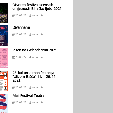
Otvoren festival scenskih
umjetnosti Bihaćko ljeto 2021
23/08/22 |
ssaradnik
Divanhana
23/08/22 |
ssaradnik
Jesen na Gelenderima 2021
23/08/22 |
ssaradnik
23. kulturna manifestacija
“Ulicom Bišća” 11. – 26. 11.
2021.
23/08/22 |
ssaradnik
Mali Festival Teatra
23/08/22 |
ssaradnik