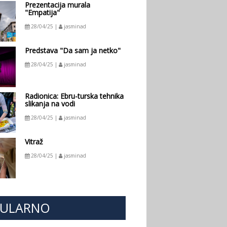
Prezentacija murala
"Empatija"
28/04/25 |
jasminad
Predstava "Da sam ja netko"
28/04/25 |
jasminad
Radionica: Ebru-turska tehnika
slikanja na vodi
28/04/25 |
jasminad
Vitraž
28/04/25 |
jasminad
PULARNO