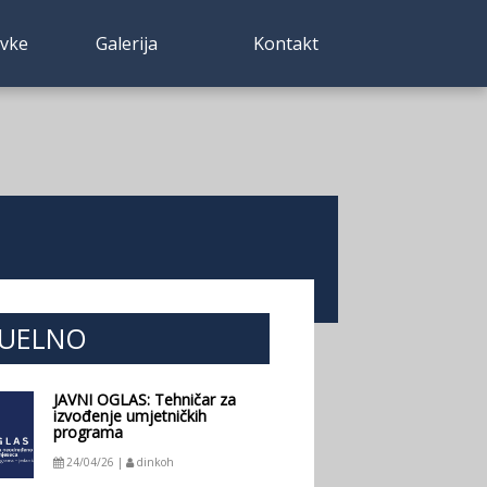
avke
Galerija
Kontakt
UELNO
JAVNI OGLAS: Tehničar za
izvođenje umjetničkih
programa
24/04/26 |
dinkoh