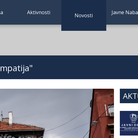
a
Aktivnosti
Javne Nab
(current)
Novosti
Empatija"
AKT