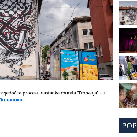
 svjedočite procesu nastanka murala “Empatija” - u
Dupanovic
PO