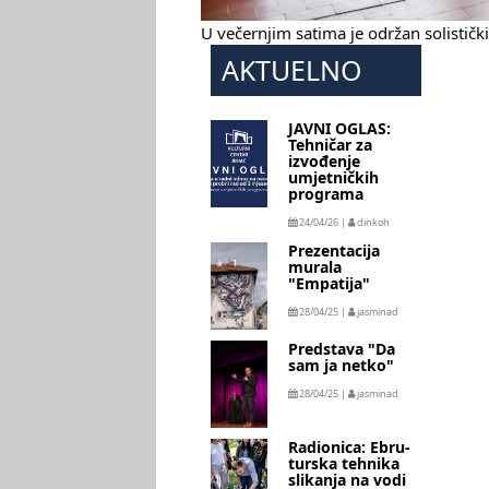
U večernjim satima je održan solističk
AKTUELNO
JAVNI OGLAS:
Tehničar za
izvođenje
umjetničkih
programa
24/04/26 |
dinkoh
Prezentacija
murala
"Empatija"
28/04/25 |
jasminad
Predstava "Da
sam ja netko"
28/04/25 |
jasminad
Radionica: Ebru-
turska tehnika
slikanja na vodi