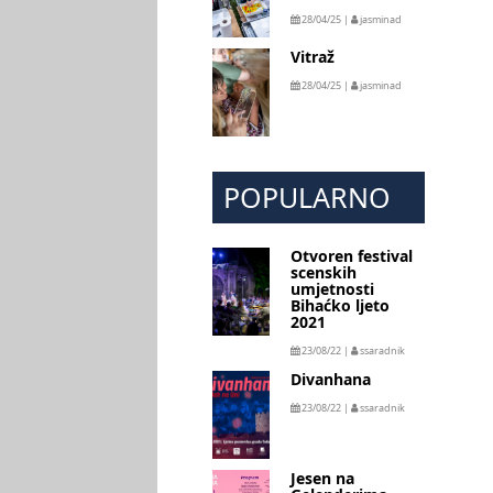
28/04/25 |
jasminad
Vitraž
28/04/25 |
jasminad
POPULARNO
Otvoren festival
scenskih
umjetnosti
Bihaćko ljeto
2021
23/08/22 |
ssaradnik
Divanhana
23/08/22 |
ssaradnik
Jesen na