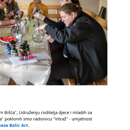
m Bišća", Udruženju roditelja djece i mladih sa
 poklonili smo radionicu "Vitraž" - umjetnost
nesa Balic Art
.