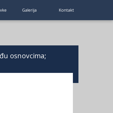
avke
Galerija
Kontakt
među osnovcima;