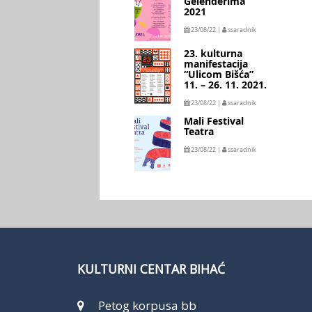
Gelenderima
2021
23/08/22 |
ssaradnik
23. kulturna
manifestacija
“Ulicom Bišća”
11. – 26. 11. 2021.
23/08/22 |
ssaradnik
Mali Festival
Teatra
23/08/22 |
ssaradnik
KULTURNI CENTAR BIHAĆ
Petog korpusa bb